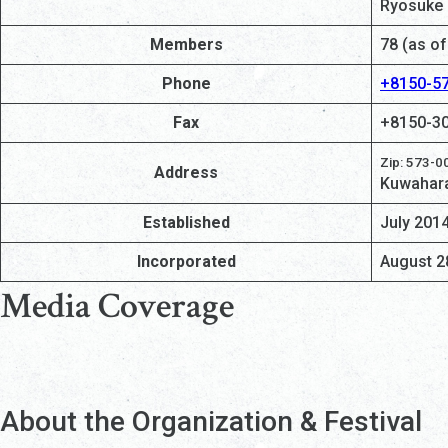
Ryosuke
Members
78 (as o
Phone
+8150-5
Fax
+8150-3
Zip: 573-0
Address
Kuwahara 
Established
July 201
Incorporated
August 2
Media Coverage
About the Organization & Festival