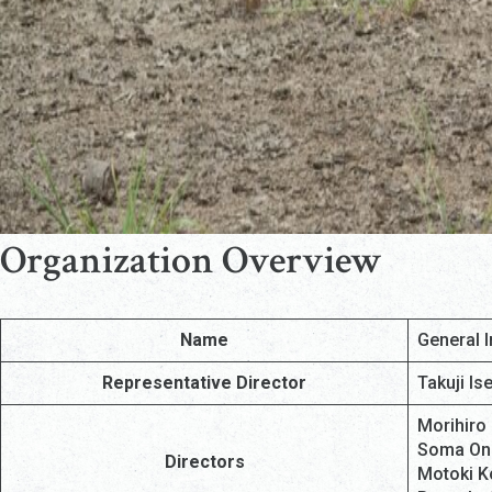
Organization Overview
Name
General 
Representative Director
Takuji Ise
Morihiro
Soma On
Directors
Motoki K