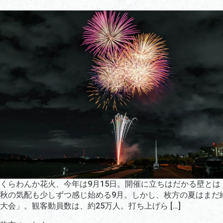
くらわんか花火、今年は9月15日。開催に立ちはだかる壁とは！
秋の気配も少しずつ感じ始める9月。しかし、枚方の夏はまだ終
大会」。観客動員数は、約25万人。打ち上げら […]