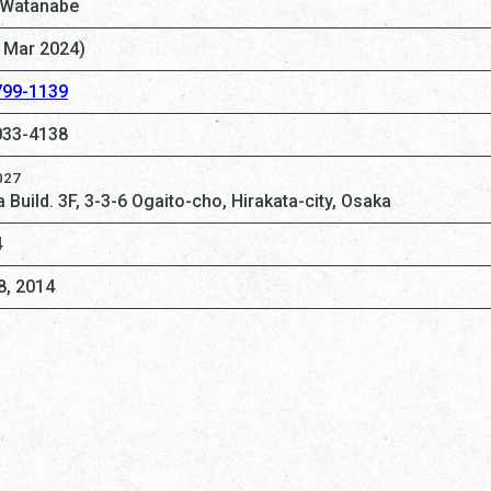
 Watanabe
f Mar 2024)
799-1139
033-4138
027
Build. 3F, 3-3-6 Ogaito-cho, Hirakata-city, Osaka
4
8, 2014