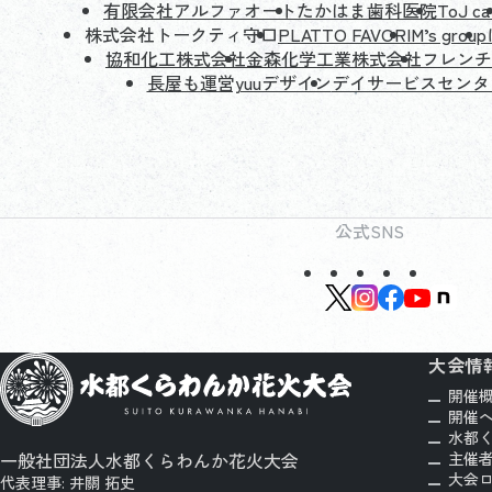
有限会社アルファオート
たかはま歯科医院
ToJ ca
株式会社トークティ守口
PLATTO FAVORI
M’s group
協和化工株式会社
金森化学工業株式会社
フレンチバ
長屋も運営yuuデザイン
デイサービスセンタ
公式SNS
大会情
開催
開催
水都
主催
一般社団法人水都くらわんか花火大会
大会ロ
代表理事: 井關 拓史