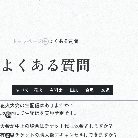
トップページ
よくある質問
よくある質問
すべて
花火
有料席
出店
会場
交通
花火大会の生配信はありますか？
J:COMにて生配信を実施予定です。
大会が中止の場合はチケット代は返金されますか？
有料席チケットの購入後にキャンセルはできますか？