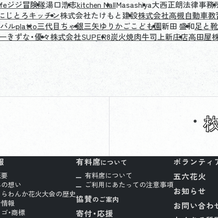
fe
ジジ冒険隊
湯口浩志
kitchen Nall
Masashiya
大西正朗法律事務
にじとろキッチン
株式会社たけもと建設
株式会社高槻自動車教
ルplatto
三代目ちゃ銀
三矢ゆりかごこども園
新田 盛和
足と靴
ーきずな・優々
株式会社SUPER8
炭火焼肉牛司上新庄店
高田屋
報
有料席
ボランティ
について
概要
有料席について
五六花火
への想い
ご利用にあたっての注意事項
お知らせ
くらわんか花火大会の歴史
協賛
のご案内
者情報
お問い合わ
ゴ・商標
寄付・応援