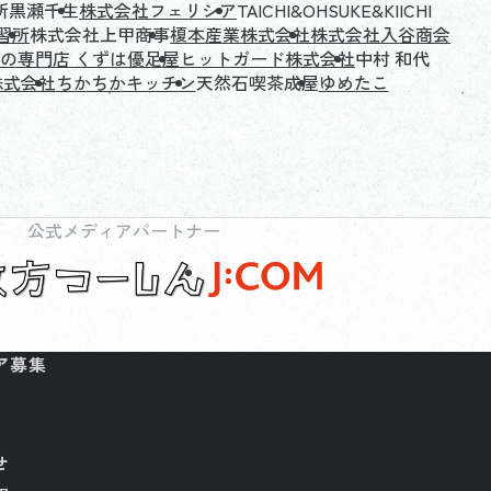
所
黒瀬千生
株式会社フェリシア
TAICHI&OHSUKE&KIICHI
習所
株式会社上甲商事
榎本産業株式会社
株式会社入谷商会
の専門店 くずは優足屋
ヒットガード株式会社
中村 和代
株式会社
ちかちかキッチン
天然石喫茶成屋
ゆめたこ
公式メディアパートナー
ア募集
せ