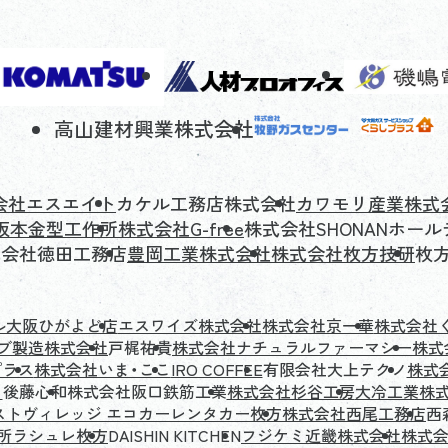
高山建材興業株式会社
会社エスエイト
カケル工務店株式会社
カワモリ産業株式
坂本金型工作所
株式会社G-free
株式会社SHONANホー
式会社徳田工務店
豊岡工業株式会社
株式会社枚方技研
枚
ル大阪ひがよど店
エスワイズ株式会社
株式会社京一華
株式会社く
ブ製造株式会社
戸梶祐貴
株式会社ナチュラルファーマシー
株式
プラス
株式会社いま・ここ
IRO COFFEE
有限会社大上テクノ
株式
ら
後藤心和
株式会社阪口鉄筋工業
株式会社杉谷工房
大冷工業株
ストヴィレッジ エコカーレンタカー枚方
株式会社西尾工務店
西
所
ラシュレ枚方
DAISHIN KITCHEN
フジケミ近畿株式会社
株式