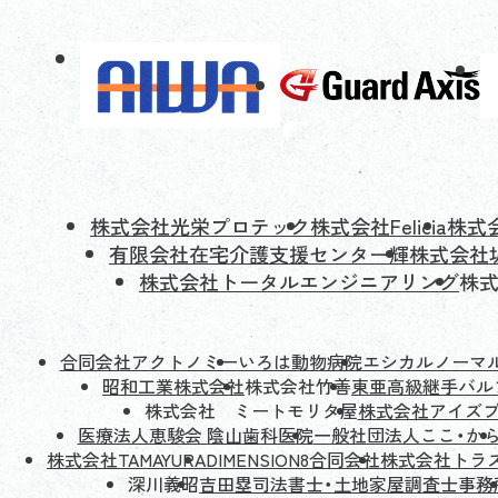
株式会社光栄プロテック
株式会社Felicia
株式
有限会社在宅介護支援センター輝
株式会社
株式会社トータルエンジニアリング
株
合同会社アクトノミー
いろは動物病院
エシカルノーマ
昭和工業株式会社
株式会社竹善
東亜高級継手バル
株式会社 ミートモリタ屋
株式会社アイズ
医療法人恵駿会 陰山歯科医院
一般社団法人ここ・か
株式会社TAMAYURA
DIMENSION8合同会社
株式会社トラ
深川義昭
吉田塁司法書士・土地家屋調査士事務