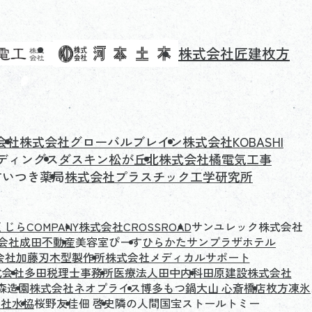
株式会社匠建枚方
会社
株式会社グローバルブレイン
株式会社KOBASHI
ルディングス
ダスキン松が丘北
株式会社橘電気工事
方いつき薬局
株式会社プラスチック工学研究所
じらCOMPANY
株式会社CROSSROAD
サンユレック株式会社
会社成田不動産
美容室ぴーす
ひらかたサンプラザホテル
会社加藤刃木型製作所
株式会社メディカルサポート
式会社
多田税理士事務所
医療法人田中内科
田原建設株式会社
森造園
株式会社ネオプライス
博多もつ鍋大山 心斎橋店
枚方凍氷
会社水協
桜野友佳
佃 啓史
隣の人間国宝ストールトミー