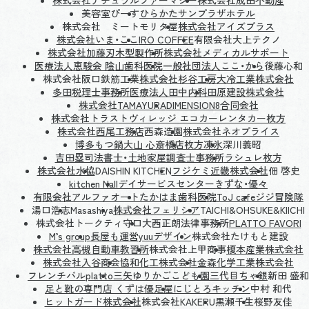
美容室ぴーす
ひらかたサンプラザホテル
株式会社 ミートモリタ屋
株式会社アイズプラス
株式会社いま・ここ
IRO COFFEE
有限会社大上テクノ
株式会社加藤刃木型製作所
株式会社メディカルサポート
医療法人恵駿会 陰山歯科医院
一般社団法人ここ・から
後藤心和
株式会社阪口鉄筋工業
株式会社杉谷工房
大冷工業株式会社
多田税理士事務所
医療法人田中内科
田原建設株式会社
株式会社TAMAYURA
DIMENSION8合同会社
株式会社トラストヴィレッジ エコカーレンタカー枚方
株式会社西尾工務店
西森造園
株式会社ネオプライス
博多もつ鍋大山 心斎橋店
枚方凍氷
深川義昭
吉田塁司法書士・土地家屋調査士事務所
ラシュレ枚方
株式会社水協
DAISHIN KITCHEN
フジケミ近畿株式会社
佃 啓史
kitchen Nall
デイサービスセンターきずな・優々
有限会社アルファオート
たかはま歯科医院
ToJ cafe
ジジ冒険隊
湯口浩志
Masashiya
株式会社フェリシア
TAICHI&OHSUKE&KIICHI
株式会社トークティ守口
大西正朗法律事務所
PLATTO FAVORI
M’s group
長屋も運営yuuデザイン
株式会社たけもと建設
株式会社高槻自動車教習所
株式会社上甲商事
榎本産業株式会社
株式会社入谷商会
協和化工株式会社
金森化学工業株式会社
フレンチバルplatto
三矢ゆりかごこども園
三代目ちゃ銀
新田 盛和
足と靴の専門店 くずは優足屋
にじとろキッチン
中村 和代
ヒットガード株式会社
株式会社KAKERU
黒瀬千生
桜野友佳