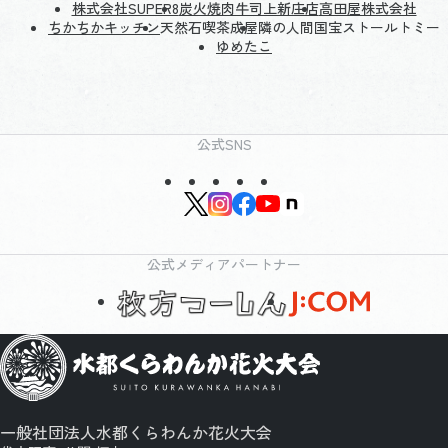
株式会社SUPER8
炭火焼肉牛司上新庄店
高田屋株式会社
ちかちかキッチン
天然石喫茶成屋
隣の人間国宝ストールトミー
ゆめたこ
公式SNS
公式メディアパートナー
一般社団法人水都くらわんか花火大会