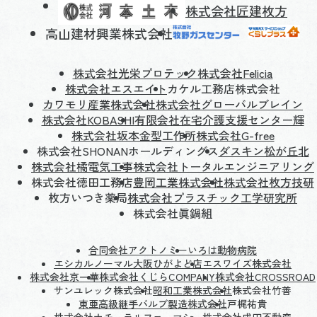
株式会社匠建枚方
高山建材興業株式会社
株式会社光栄プロテック
株式会社Felicia
株式会社エスエイト
カケル工務店株式会社
カワモリ産業株式会社
株式会社グローバルブレイン
株式会社KOBASHI
有限会社在宅介護支援センター輝
株式会社坂本金型工作所
株式会社G-free
株式会社SHONANホールディングス
ダスキン松が丘北
株式会社橘電気工事
株式会社トータルエンジニアリング
株式会社徳田工務店
豊岡工業株式会社
株式会社枚方技研
枚方いつき薬局
株式会社プラスチック工学研究所
株式会社眞鍋組
合同会社アクトノミー
いろは動物病院
エシカルノーマル大阪ひがよど店
エスワイズ株式会社
株式会社京一華
株式会社くじらCOMPANY
株式会社CROSSROAD
サンユレック株式会社
昭和工業株式会社
株式会社竹善
東亜高級継手バルブ製造株式会社
戸梶祐貴
株式会社ナチュラルファーマシー
株式会社成田不動産