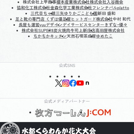
株式会社上甲商事
榎本産業株式会社
株式会社入谷商会
協和化工株式会社
金森化学工業株式会社
フレンチバルplatto
三代目ちゃ銀
三矢ゆりかごこども園
新田 盛和
足と靴の専門店 くずは優足屋
ヒットガード株式会社
中村 和代
長屋も運営yuuデザイン
デイサービスセンターきずな・優々
株式会社SUPER8
炭火焼肉牛司上新庄店
高田屋株式会社
ちかちかキッチン
天然石喫茶成屋
ゆめたこ
公式SNS
公式メディアパートナー