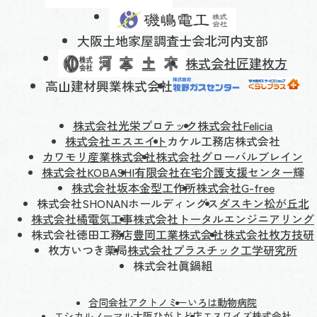
大阪土地家屋調査士会北河内支部
株式会社匠建枚方
高山建材興業株式会社
株式会社光栄プロテック
株式会社Felicia
株式会社エスエイト
カケル工務店株式会社
カワモリ産業株式会社
株式会社グローバルブレイン
株式会社KOBASHI
有限会社在宅介護支援センター輝
株式会社坂本金型工作所
株式会社G-free
株式会社SHONANホールディングス
ダスキン松が丘北
株式会社橘電気工事
株式会社トータルエンジニアリング
株式会社徳田工務店
豊岡工業株式会社
株式会社枚方技研
枚方いつき薬局
株式会社プラスチック工学研究所
株式会社眞鍋組
合同会社アクトノミー
いろは動物病院
エシカルノーマル大阪ひがよど店
エスワイズ株式会社