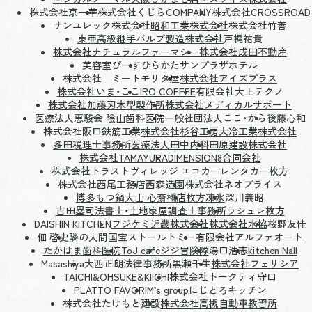
株式会社京一華
株式会社くじらCOMPANY
株式会社CROSSROAD
サンユレック株式会社
昭和工業株式会社
株式会社竹善
東亜高級継手バルブ製造株式会社
戸梶祐貴
株式会社ナチュラルファーマシー
株式会社成田不動産
美容室ぴーす
ひらかたサンプラザホテル
株式会社 ミートモリタ屋
株式会社アイズプラス
株式会社いま・ここ
IRO COFFEE
有限会社大上テクノ
株式会社加藤刃木型製作所
株式会社メディカルサポート
医療法人恵駿会 陰山歯科医院
一般社団法人ここ・から
後藤心和
株式会社阪口鉄筋工業
株式会社杉谷工房
大冷工業株式会社
多田税理士事務所
医療法人田中内科
田原建設株式会社
株式会社TAMAYURA
DIMENSION8合同会社
株式会社トラストヴィレッジ エコカーレンタカー枚方
株式会社西尾工務店
西森造園
株式会社ネオプライス
博多もつ鍋大山 心斎橋店
枚方凍氷
深川義昭
吉田塁司法書士・土地家屋調査士事務所
ラシュレ枚方
DAISHIN KITCHEN
フジケミ近畿株式会社
株式会社水協
桜野友佳
佃 啓史
隣の人間国宝ストールトミー
有限会社アルファオート
たかはま歯科医院
ToJ cafe
ジジ冒険隊
湯口浩志
kitchen Nall
Masashiya
大西正朗法律事務所
黒瀬千生
株式会社フェリシア
TAICHI&OHSUKE&KIICHI
株式会社トークティ守口
PLATTO FAVORI
M’s group
にじとろキッチン
株式会社たけもと建設
株式会社高槻自動車教習所