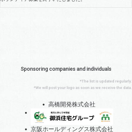
Sponsoring companies and individuals
*The list is updated regularly.
*We will post your logo as soon as we receive the data.
高橋開発株式会社
京阪ホールディングス株式会社