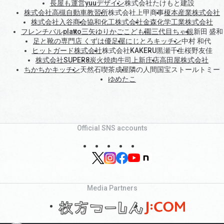
長屋も運営yuuデザイン
株式会社たけもと建設
株式会社高槻自動車教習所
株式会社上甲商事
榎本産業株式会社
株式会社入谷商会
協和化工株式会社
金森化学工業株式会社
フレンチバルplatto
三矢ゆりかごこども園
三代目ちゃ銀
新田 盛和
足と靴の専門店 くずは優足屋
にじとろキッチン
中村 和代
ヒットガード株式会社
株式会社KAKERU
黒瀬千生
桜野友佳
株式会社SUPER8
炭火焼肉牛司上新庄店
高田屋株式会社
ちかちかキッチン
天然石喫茶成屋
隣の人間国宝ストールトミー
ゆめたこ
Official SNS accounts
Media Partners