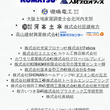
大阪土地家屋調査士会北河内支部
株式会社匠建枚方
高山建材興業株式会社
株式会社光栄プロテック
株式会社Felicia
株式会社エスエイト
カケル工務店株式会社
カワモリ産業株式会社
株式会社グローバルブレイン
株式会社KOBASHI
有限会社在宅介護支援センター輝
株式会社坂本金型工作所
株式会社G-free
株式会社SHONANホールディングス
ダスキン松が丘北
株式会社橘電気工事
株式会社トータルエンジニアリング
株式会社徳田工務店
豊岡工業株式会社
株式会社枚方技研
枚方いつき薬局
株式会社プラスチック工学研究所
株式会社眞鍋組
合同会社アクトノミー
いろは動物病院