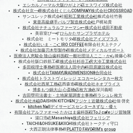
エシカルノーマル大阪ひがよど店
エスワイズ株式会社
株式会社京一華
株式会社くじらCOMPANY
株式会社CROSSROAD
サンユレック株式会社
昭和工業株式会社
株式会社竹善
東亜高級継手バルブ製造株式会社
戸梶祐貴
株式会社ナチュラルファーマシー
株式会社成田不動産
美容室ぴーす
ひらかたサンプラザホテル
株式会社 ミートモリタ屋
株式会社アイズプラス
株式会社いま・ここ
IRO COFFEE
有限会社大上テクノ
株式会社加藤刃木型製作所
株式会社メディカルサポート
医療法人恵駿会 陰山歯科医院
一般社団法人ここ・から
後藤心和
株式会社阪口鉄筋工業
株式会社杉谷工房
大冷工業株式会社
多田税理士事務所
医療法人田中内科
田原建設株式会社
株式会社TAMAYURA
DIMENSION8合同会社
株式会社トラストヴィレッジ エコカーレンタカー枚方
株式会社西尾工務店
西森造園
株式会社ネオプライス
博多もつ鍋大山 心斎橋店
枚方凍氷
深川義昭
吉田塁司法書士・土地家屋調査士事務所
ラシュレ枚方
株式会社水協
DAISHIN KITCHEN
フジケミ近畿株式会社
佃 啓史
kitchen Nall
デイサービスセンターきずな・優々
有限会社アルファオート
たかはま歯科医院
ToJ cafe
ジジ冒険隊
湯口浩志
Masashiya
株式会社フェリシア
TAICHI&OHSUKE&KIICHI
株式会社トークティ守口
大西正朗法律事務所
PLATTO FAVORI
M’s group