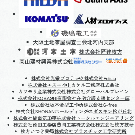
大阪土地家屋調査士会北河内支部
株式会社匠建枚方
高山建材興業株式会社
株式会社光栄プロテック
株式会社Felicia
株式会社エスエイト
カケル工務店株式会社
カワモリ産業株式会社
株式会社グローバルブレイン
株式会社KOBASHI
有限会社在宅介護支援センター輝
株式会社坂本金型工作所
株式会社G-free
株式会社SHONANホールディングス
ダスキン松が丘北
株式会社橘電気工事
株式会社トータルエンジニアリング
株式会社徳田工務店
豊岡工業株式会社
株式会社枚方技研
枚方いつき薬局
株式会社プラスチック工学研究所