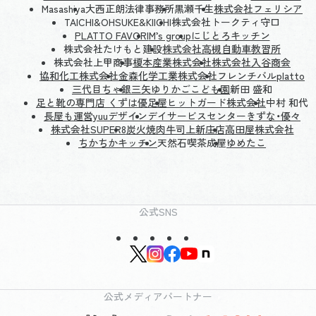
Masashiya
大西正朗法律事務所
黒瀬千生
株式会社フェリシア
TAICHI&OHSUKE&KIICHI
株式会社トークティ守口
PLATTO FAVORI
M’s group
にじとろキッチン
株式会社たけもと建設
株式会社高槻自動車教習所
株式会社上甲商事
榎本産業株式会社
株式会社入谷商会
協和化工株式会社
金森化学工業株式会社
フレンチバルplatto
三代目ちゃ銀
三矢ゆりかごこども園
新田 盛和
足と靴の専門店 くずは優足屋
ヒットガード株式会社
中村 和代
長屋も運営yuuデザイン
デイサービスセンターきずな・優々
株式会社SUPER8
炭火焼肉牛司上新庄店
高田屋株式会社
ちかちかキッチン
天然石喫茶成屋
ゆめたこ
公式SNS
公式メディアパートナー