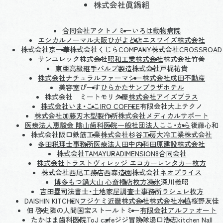
株式会社眞鍋組
合同会社アクトノミー
いろは動物病院
エシカルノーマル大阪ひがよど店
エスワイズ株式会社
株式会社京一華
株式会社くじらCOMPANY
株式会社CROSSROAD
サンユレック株式会社
昭和工業株式会社
株式会社竹善
東亜高級継手バルブ製造株式会社
戸梶祐貴
株式会社ナチュラルファーマシー
株式会社成田不動産
美容室ぴーす
ひらかたサンプラザホテル
株式会社 ミートモリタ屋
株式会社アイズプラス
株式会社いま・ここ
IRO COFFEE
有限会社大上テクノ
株式会社加藤刃木型製作所
株式会社メディカルサポート
医療法人恵駿会 陰山歯科医院
一般社団法人ここ・から
後藤心和
株式会社阪口鉄筋工業
株式会社杉谷工房
大冷工業株式会社
多田税理士事務所
医療法人田中内科
田原建設株式会社
株式会社TAMAYURA
DIMENSION8合同会社
株式会社トラストヴィレッジ エコカーレンタカー枚方
株式会社西尾工務店
西森造園
株式会社ネオプライス
博多もつ鍋大山 心斎橋店
枚方凍氷
深川義昭
吉田塁司法書士・土地家屋調査士事務所
ラシュレ枚方
DAISHIN KITCHEN
フジケミ近畿株式会社
株式会社水協
桜野友佳
佃 啓史
隣の人間国宝ストールトミー
有限会社アルファオート
たかはま歯科医院
ToJ cafe
ジジ冒険隊
湯口浩志
kitchen Nall